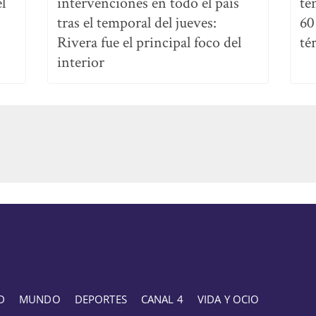
l
intervenciones en todo el país
te
tras el temporal del jueves:
60
Rivera fue el principal foco del
té
interior
D
MUNDO
DEPORTES
CANAL 4
VIDA Y OCIO