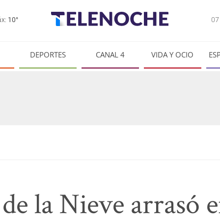
0
x:
10°
DEPORTES
CANAL 4
VIDA Y OCIO
ES
de la Nieve arrasó e