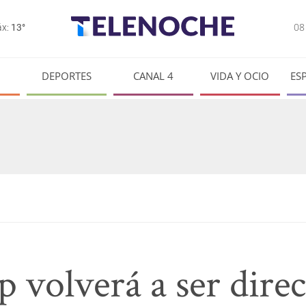
0
x:
13°
DEPORTES
CANAL 4
VIDA Y OCIO
ES
volverá a ser direc