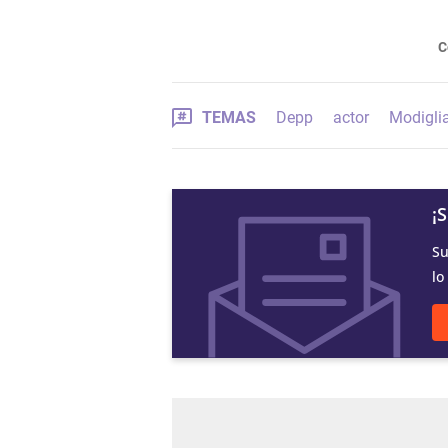
C
TEMAS
Depp
actor
Modigli
¡
Su
lo