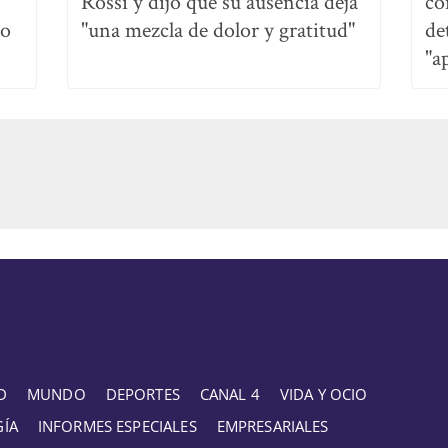
Rossi y dijo que su ausencia deja
co
no
"una mezcla de dolor y gratitud"
de
"a
D
MUNDO
DEPORTES
CANAL 4
VIDA Y OCIO
GÍA
INFORMES ESPECIALES
EMPRESARIALES