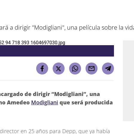
 a dirigir "Modigliani", una película sobre la vida
ncargado de dirigir “Modigliani”, una
liano Amedeo
Modigliani
que será producida
 director en 25 años para Depp, que ya había