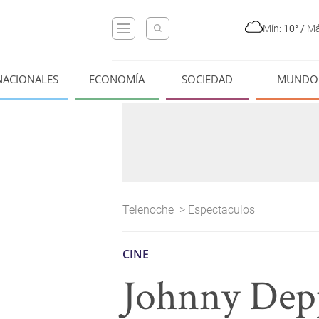
Mín:
10°
/
Má
NACIONALES
ECONOMÍA
SOCIEDAD
MUNDO
Telenoche
>
Espectaculos
CINE
Johnny Depp 