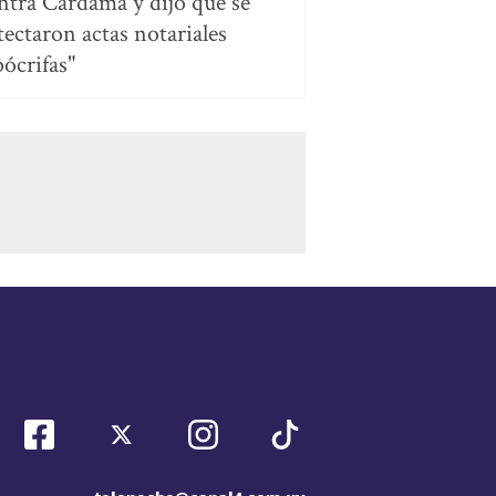
ntra Cardama y dijo que se
tectaron actas notariales
pócrifas"