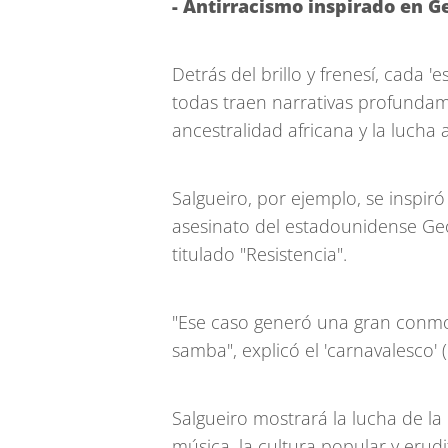
- Antirracismo inspirado en G
Detrás del brillo y frenesí, cada '
todas traen narrativas profundame
ancestralidad africana y la lucha a
Salgueiro, por ejemplo, se inspiró
asesinato del estadounidense Geo
titulado "Resistencia".
"Ese caso generó una gran conmoc
samba", explicó el 'carnavalesco' (
Salgueiro mostrará la lucha de la 
música, la cultura popular y erud