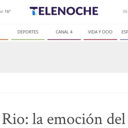
0
x:
16°
DEPORTES
CANAL 4
VIDA Y OCIO
ES
 Rio: la emoción del