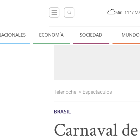
Mín:
11°
/
Má
NACIONALES
ECONOMÍA
SOCIEDAD
MUNDO
Telenoche
>
Espectaculos
BRASIL
Carnaval de