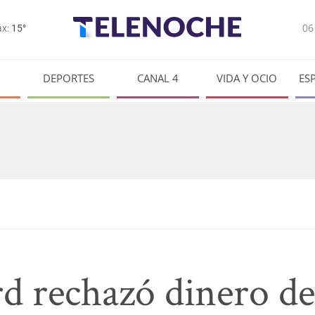
0
x:
15°
DEPORTES
CANAL 4
VIDA Y OCIO
ES
 rechazó dinero d