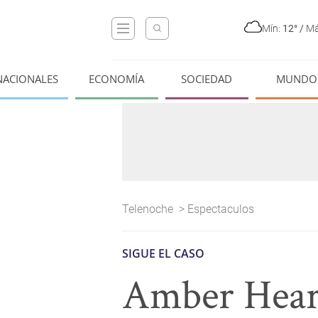
Mín:
12°
/
Má
NACIONALES
ECONOMÍA
SOCIEDAD
MUNDO
Telenoche
>
Espectaculos
SIGUE EL CASO
Amber Heard