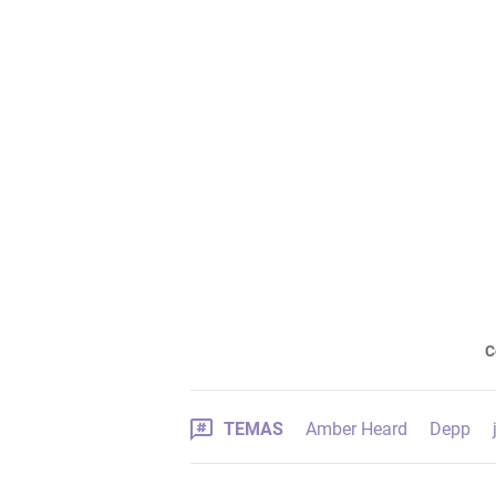
C
TEMAS
Amber Heard
Depp