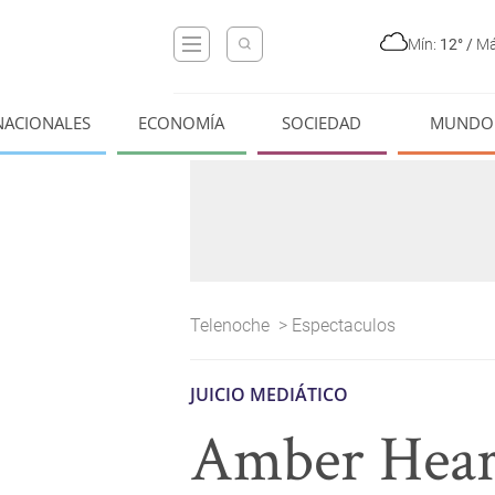
Mín:
12°
/
Má
NACIONALES
ECONOMÍA
SOCIEDAD
MUNDO
Telenoche
>
Espectaculos
JUICIO MEDIÁTICO
Amber Heard