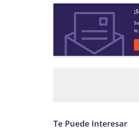
¡
Su
lo
Te Puede Interesar