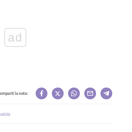
ad
ompartí la nota:
juicio