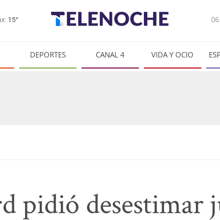
0
x:
15°
DEPORTES
CANAL 4
VIDA Y OCIO
ES
 pidió desestimar j