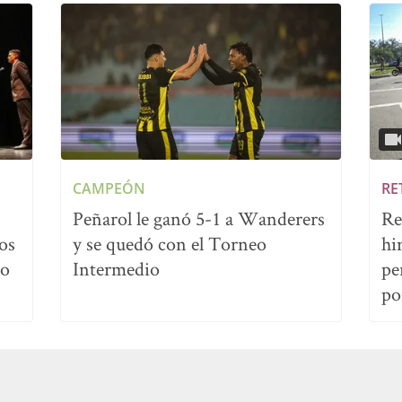
CAMPEÓN
RE
Peñarol le ganó 5-1 a Wanderers
Re
os
y se quedó con el Torneo
hi
no
Intermedio
pe
po