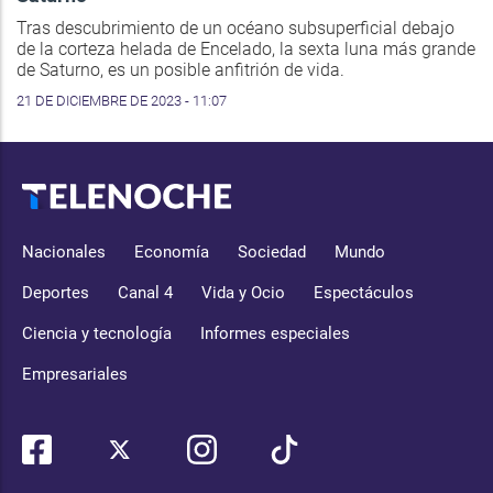
Tras descubrimiento de un océano subsuperficial debajo
de la corteza helada de Encelado, la sexta luna más grande
de Saturno, es un posible anfitrión de vida.
21 DE DICIEMBRE DE 2023 - 11:07
Nacionales
Economía
Sociedad
Mundo
Deportes
Canal 4
Vida y Ocio
Espectáculos
Ciencia y tecnología
Informes especiales
Empresariales