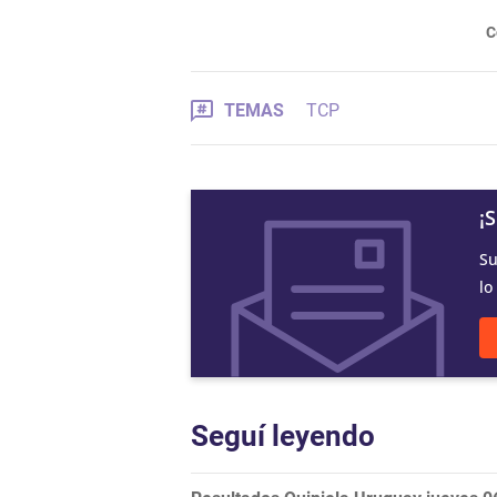
C
TEMAS
TCP
¡
Su
lo
Seguí leyendo