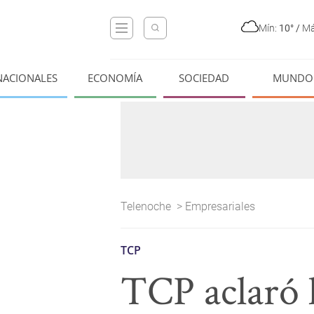
Mín:
10°
/
Má
NACIONALES
ECONOMÍA
SOCIEDAD
MUNDO
Telenoche
>
Empresariales
TCP
TCP aclaró l