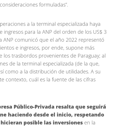
 consideraciones formuladas”.
peraciones a la terminal especializada haya
 ingresos para la ANP del orden de los US$ 3
pia ANP comunicó que el año 2022 representó
ientos e ingresos, por ende, supone más
e los trasbordos provenientes de Paraguay; al
es de la terminal especializada (de la que,
así como a la distribución de utilidades. A su
 contexto, cuál es la fuente de las cifras
resa Público-Privada resalta que seguirá
ne haciendo desde el inicio, respetando
hicieran posible las inversiones
en la