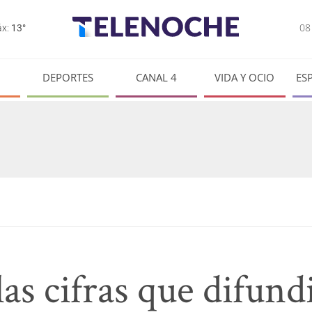
0
x:
13°
DEPORTES
CANAL 4
VIDA Y OCIO
ES
as cifras que difund