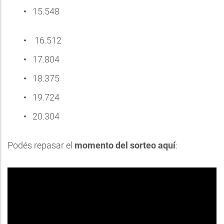
15.548
16.512
17.804
18.375
19.724
20.304
Podés repasar el
momento del sorteo aquí
: