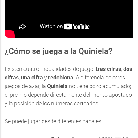
¿Cómo se juega a la Quiniela?
Existen cuatro modalidades de juego:
tres cifras
,
dos
cifras
,
una cifra
y
redoblona
. A diferencia de otros
juegos de azar, la
Quiniela
no tiene pozo acumulado;
el premio depende directamente del monto apostado
y la posición de los números sorteados.
Se puede jugar desde diferentes canales: