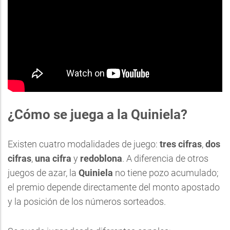
¿Cómo se juega a la Quiniela?
Existen cuatro modalidades de juego:
tres cifras
,
dos
cifras
,
una cifra
y
redoblona
. A diferencia de otros
juegos de azar, la
Quiniela
no tiene pozo acumulado;
el premio depende directamente del monto apostado
y la posición de los números sorteados.