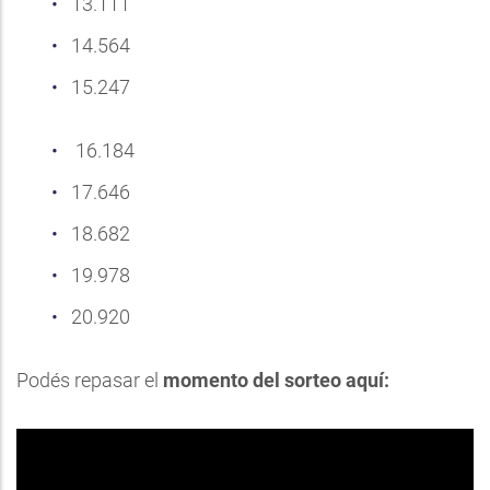
13.111
14.564
15.247
16.184
17.646
18.682
19.978
20.920
Podés repasar el
momento del sorteo aquí: