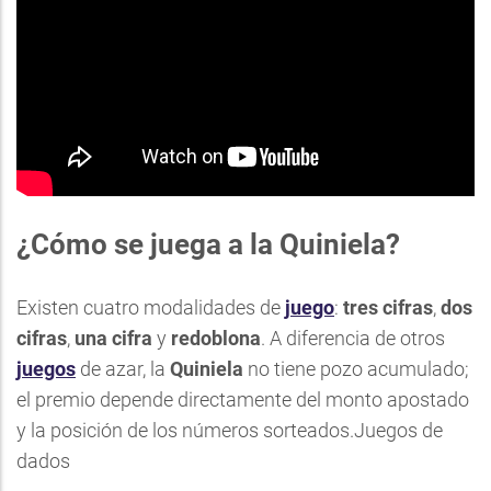
¿Cómo se juega a la Quiniela?
Existen cuatro modalidades de
juego
:
tres cifras
,
dos
cifras
,
una cifra
y
redoblona
. A diferencia de otros
juegos
de azar, la
Quiniela
no tiene pozo acumulado;
el premio depende directamente del monto apostado
y la posición de los números sorteados.Juegos de
dados