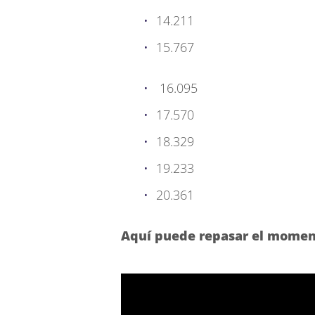
14.211
15.767
16.095
17.570
18.329
19.233
20.361
Aquí puede repasar el moment