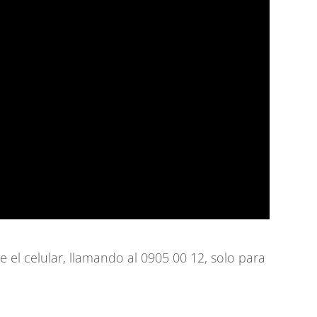
e el celular, llamando al 0905 00 12, solo para
.