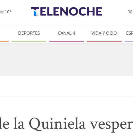
0
x:
10°
DEPORTES
CANAL 4
VIDA Y OCIO
ES
e la Quiniela vesper