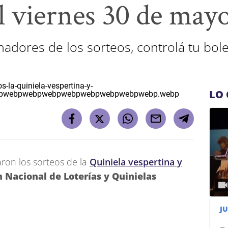
l viernes 30 de may
dores de los sorteos, controlá tu bolet
LO 
aron los sorteos de la
Quiniela vespertina y
n Nacional de Loterías y Quinielas
J