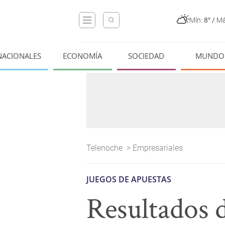
Mín:
8°
/
Má
NACIONALES
ECONOMÍA
SOCIEDAD
MUNDO
Telenoche
>
Empresariales
JUEGOS DE APUESTAS
Resultados d