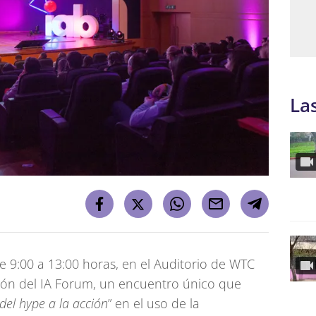
La
e 9:00 a 13:00 horas, en el Auditorio de WTC
ción del IA Forum, un encuentro único que
del hype a la acción
” en el uso de la