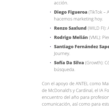
acción.
Diego Figueroa
(TikTok – A
hacemos marketing hoy.
Renzo Saxlund
(WILD FI): 
Rodrigo Melián
(VML): Pie
Santiago Fernández Sape
Journey.
Sofía Da Silva
(Growth): C
búsqueda.
Con el apoyo de ANTEL como Main 
de McDonald’s y Cardinal, el IA F
encuentro del año para profesiona
comunicación, así como para estu