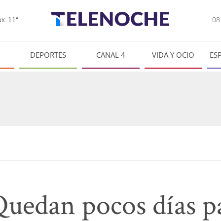
0
x:
11°
DEPORTES
CANAL 4
VIDA Y OCIO
ES
uedan pocos días pa