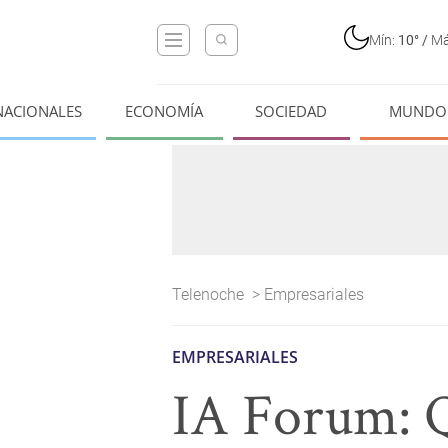
Mín:
10°
/
Má
NACIONALES
ECONOMÍA
SOCIEDAD
MUNDO
Telenoche
>
Empresariales
EMPRESARIALES
IA Forum: Q