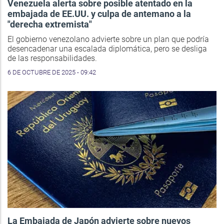
Venezuela alerta sobre posible atentado en la
embajada de EE.UU. y culpa de antemano a la
"derecha extremista"
El gobierno venezolano advierte sobre un plan que podría
desencadenar una escalada diplomática, pero se desliga
de las responsabilidades.
6 DE OCTUBRE DE 2025 - 09:42
La Embajada de Japón advierte sobre nuevos