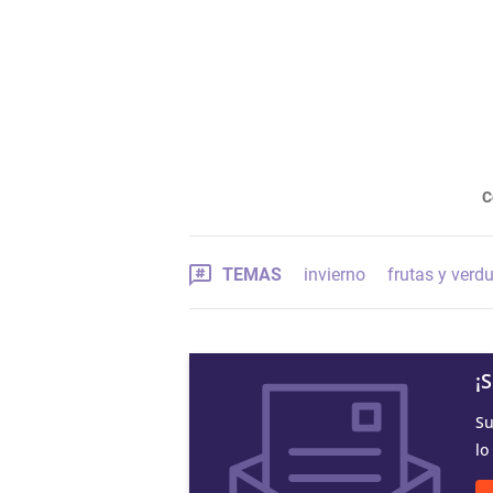
C
TEMAS
invierno
frutas y verd
¡
Su
lo