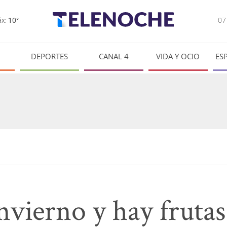
0
x:
10°
DEPORTES
CANAL 4
VIDA Y OCIO
ES
invierno y hay fruta