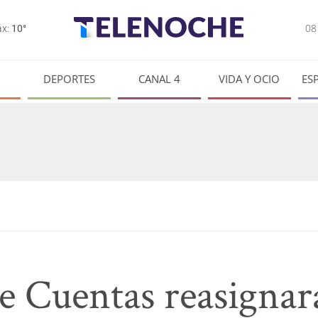
0
x:
10°
DEPORTES
CANAL 4
VIDA Y OCIO
ES
e Cuentas reasignar