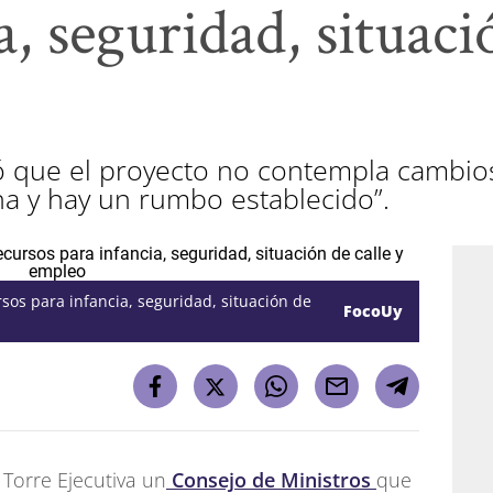
a, seguridad, situaci
que el proyecto no contempla cambios t
a y hay un rumbo establecido”.
sos para infancia, seguridad, situación de
FocoUy
 Torre Ejecutiva un
Consejo de Ministros
que