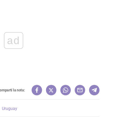
ad
ompartí la nota:
Uruguay