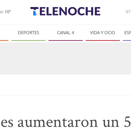
0
x:
10°
DEPORTES
CANAL 4
VIDA Y OCIO
ES
nes aumentaron un 