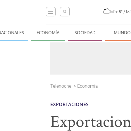
Mín:
8°
/
Má
NACIONALES
ECONOMÍA
SOCIEDAD
MUNDO
Telenoche
>
Economía
EXPORTACIONES
Exportacio