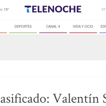
0
x:
15°
DEPORTES
CANAL 4
VIDA Y OCIO
ES
sificado: Valentín S