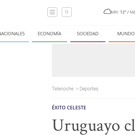
Mín:
12°
/
Má
NACIONALES
ECONOMÍA
SOCIEDAD
MUNDO
Telenoche
>
Deportes
ÉXITO CELESTE
Uruguayo cla