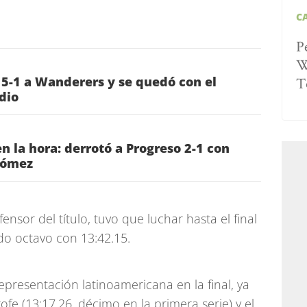
C
P
W
 5-1 a Wanderers y se quedó con el
T
dio
n la hora: derrotó a Progreso 2-1 con
Gómez
ensor del título, tuvo que luchar hasta el final
do octavo con 13:42.15.
epresentación latinoamericana en la final, ya
fe (13:17.26, décimo en la primera serie) y el