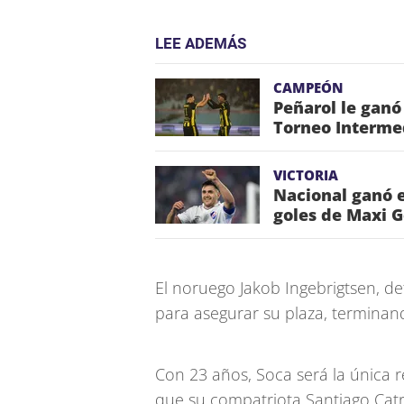
LEE ADEMÁS
CAMPEÓN
Peñarol le ganó
Torneo Interme
VICTORIA
Nacional ganó e
goles de Maxi 
El noruego Jakob Ingebrigtsen, def
para asegurar su plaza, terminan
Con 23 años, Soca será la única r
que su compatriota Santiago Catro