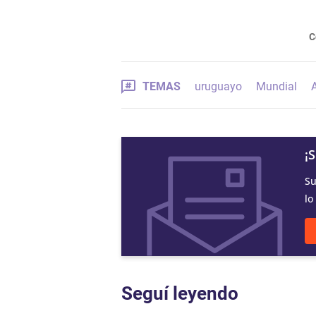
C
TEMAS
uruguayo
Mundial
¡
Su
lo
Seguí leyendo