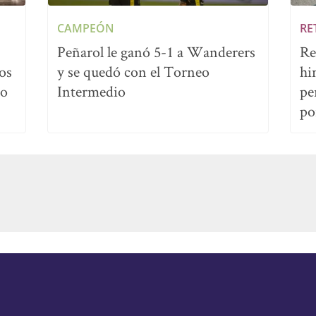
CAMPEÓN
RE
Peñarol le ganó 5-1 a Wanderers
Re
os
y se quedó con el Torneo
hi
no
Intermedio
pe
po