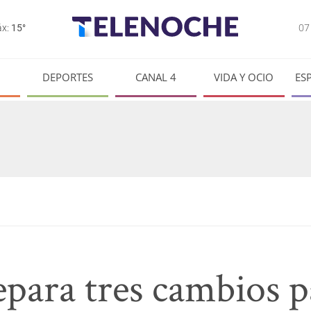
0
x:
15°
DEPORTES
CANAL 4
VIDA Y OCIO
ES
para tres cambios p