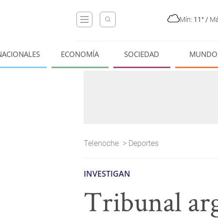
Mín:
11°
/
Má
NACIONALES
ECONOMÍA
SOCIEDAD
MUNDO
Telenoche
>
Deportes
INVESTIGAN
Tribunal ar