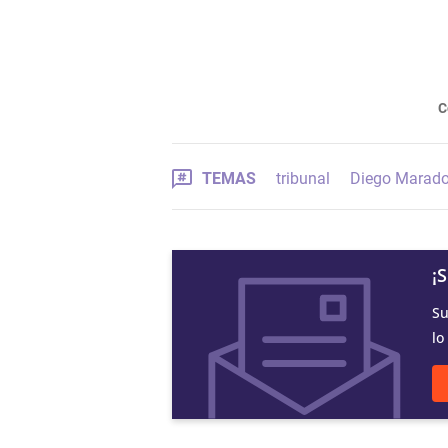
C
TEMAS
tribunal
Diego Marad
¡
Su
lo