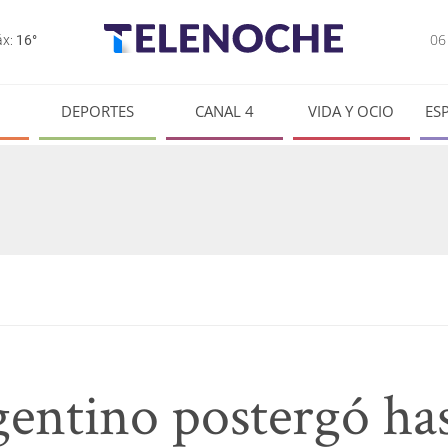
0
x:
16°
DEPORTES
CANAL 4
VIDA Y OCIO
ES
gentino postergó ha