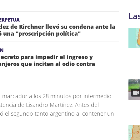
La
ERPETUA
dez de Kirchner llevó su condena ante la
una "proscripción política"
ÓN
decreto para impedir el ingreso y
anjeros que inciten al odio contra
el marcador a los 28 minutos por intermedio
stencia de Lisandro Martínez. Antes del
tó el segundo tanto argentino al contener un