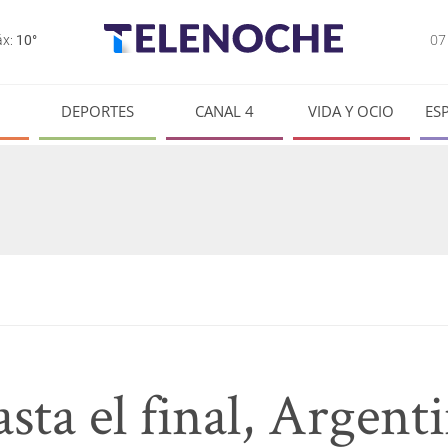
0
x:
10°
DEPORTES
CANAL 4
VIDA Y OCIO
ES
sta el final, Argent