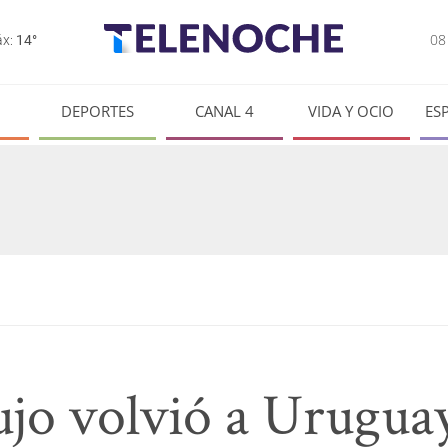
0
x:
14°
DEPORTES
CANAL 4
VIDA Y OCIO
ES
jo volvió a Uruguay