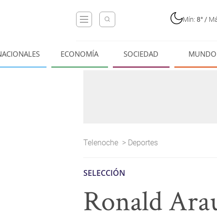
Mín:
8°
/
Má
NACIONALES
ECONOMÍA
SOCIEDAD
MUNDO
Telenoche
>
Deportes
SELECCIÓN
Ronald Arau