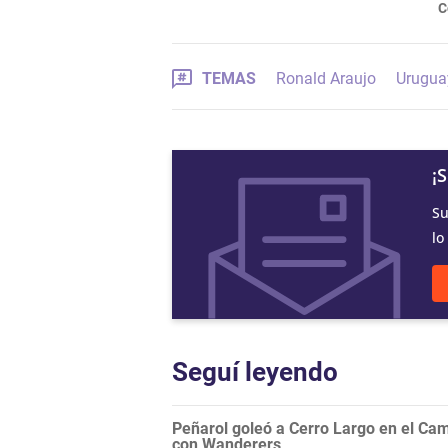
C
TEMAS
Ronald Araujo
Urugua
¡
Su
lo
Seguí leyendo
Peñarol goleó a Cerro Largo en el Camp
con Wanderers