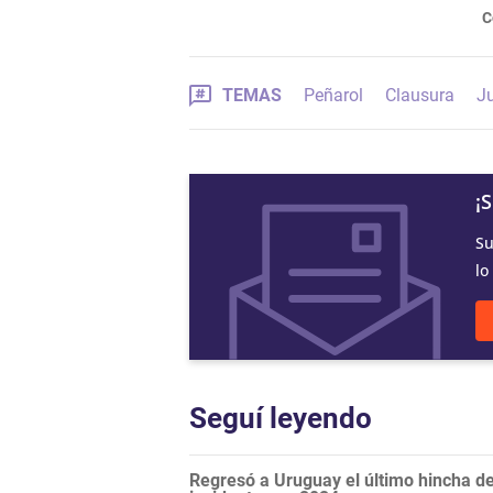
C
TEMAS
Peñarol
Clausura
J
¡
Su
lo
Seguí leyendo
Regresó a Uruguay el último hincha de