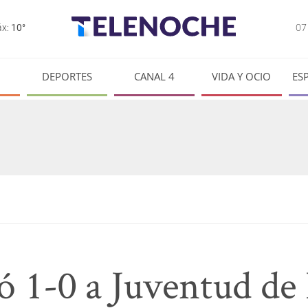
0
x:
10°
DEPORTES
CANAL 4
VIDA Y OCIO
ES
ó 1-0 a Juventud de 