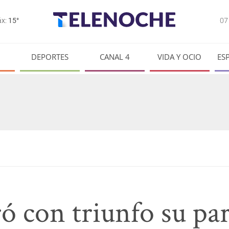
0
x:
15°
DEPORTES
CANAL 4
VIDA Y OCIO
ES
ó con triunfo su par