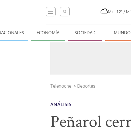
Mín:
12°
/
Má
NACIONALES
ECONOMÍA
SOCIEDAD
MUNDO
Telenoche
>
Deportes
ANÁLISIS
Peñarol cerr