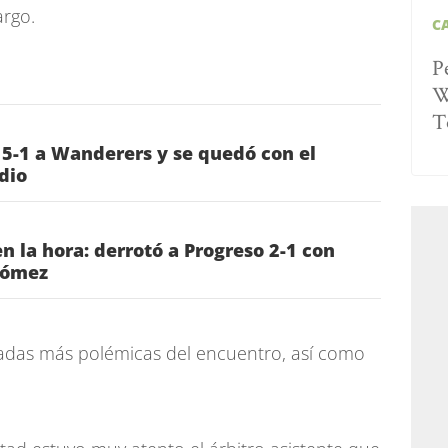
argo.
C
P
W
T
 5-1 a Wanderers y se quedó con el
dio
n la hora: derrotó a Progreso 2-1 con
Gómez
gadas más polémicas del encuentro, así como