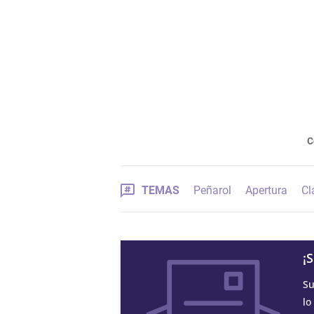
C
TEMAS
Peñarol
Apertura
Cl
¡
Su
lo