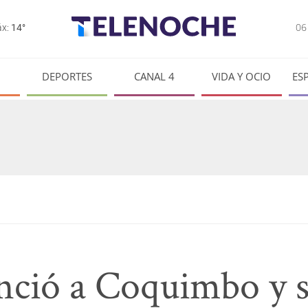
0
x:
14°
DEPORTES
CANAL 4
VIDA Y OCIO
ES
nció a Coquimbo y s