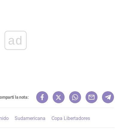
ad
ompartí la nota:
nido
Sudamericana
Copa Libertadores