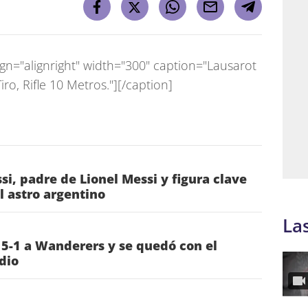
gn="alignright" width="300" caption="Lausarot
iro, Rifle 10 Metros."]
[/caption]
si, padre de Lionel Messi y figura clave
l astro argentino
La
 5-1 a Wanderers y se quedó con el
dio