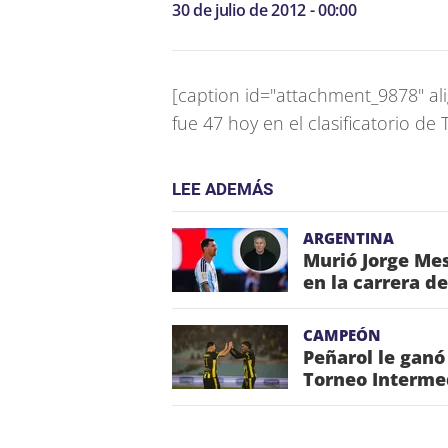
30 de julio de 2012 - 00:00
[caption id="attachment_9878" ali
fue 47 hoy en el clasificatorio de T
LEE ADEMÁS
ARGENTINA
Murió Jorge Mes
en la carrera de
CAMPEÓN
Peñarol le ganó
Torneo Interme