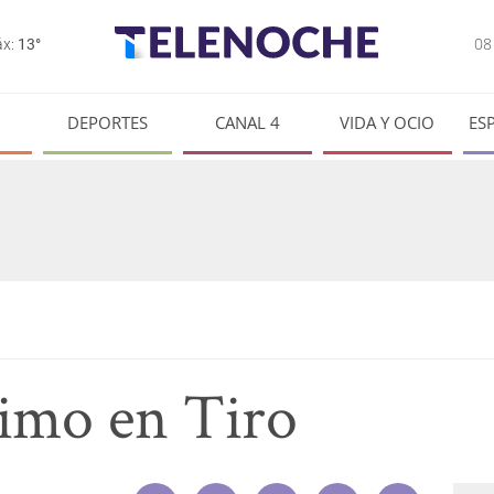
0
x:
13°
DEPORTES
CANAL 4
VIDA Y OCIO
ES
timo en Tiro