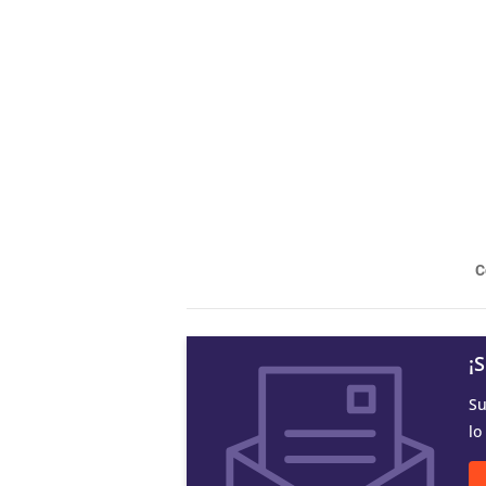
C
¡
Su
lo