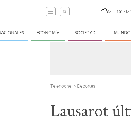
Mín:
10°
/
Má
NACIONALES
ECONOMÍA
SOCIEDAD
MUNDO
Telenoche
>
Deportes
Lausarot úl