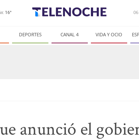
0
x:
16°
DEPORTES
CANAL 4
VIDA Y OCIO
ES
ue anunció el gobie