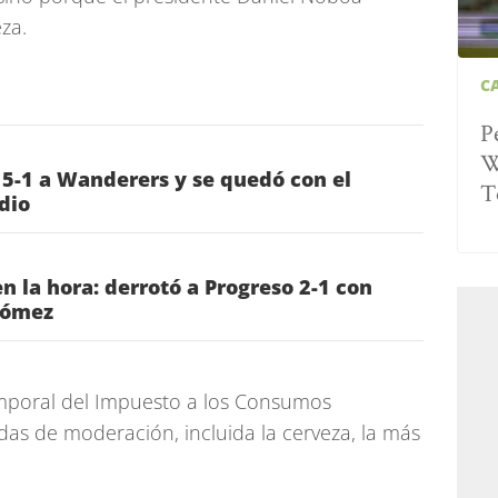
za.
C
P
W
 5-1 a Wanderers y se quedó con el
T
dio
n la hora: derrotó a Progreso 2-1 con
Gómez
mporal del Impuesto a los Consumos
das de moderación, incluida la cerveza, la más