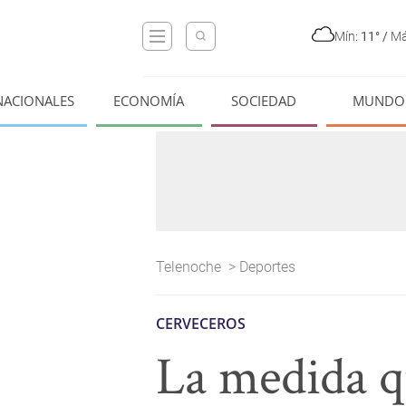
Mín:
11°
/
Má
NACIONALES
ECONOMÍA
SOCIEDAD
MUNDO
Telenoche
>
Deportes
CERVECEROS
La medida q