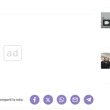
ad
ompartí la nota: