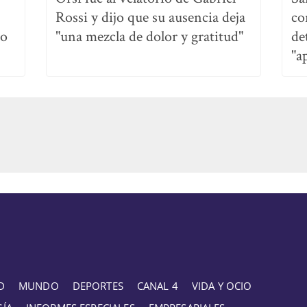
Rossi y dijo que su ausencia deja
co
no
"una mezcla de dolor y gratitud"
de
"a
D
MUNDO
DEPORTES
CANAL 4
VIDA Y OCIO