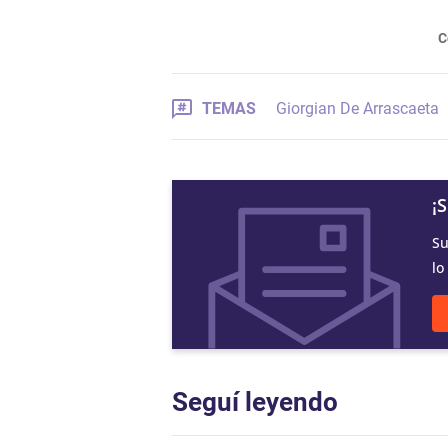
C
TEMAS
Giorgian De Arrascaeta
¡
Su
lo
Seguí leyendo