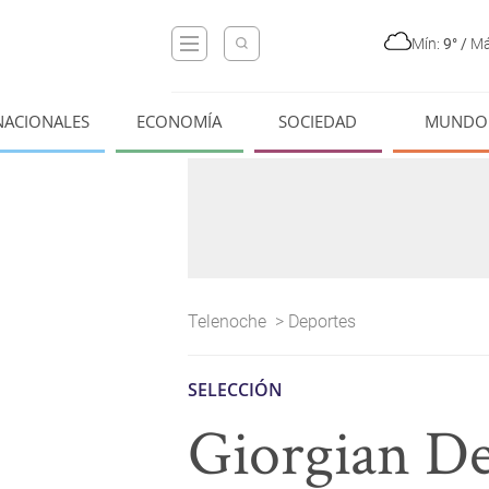
Mín:
9°
/
Má
NACIONALES
ECONOMÍA
SOCIEDAD
MUNDO
Telenoche
>
Deportes
SELECCIÓN
Giorgian De