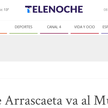
0
x:
13°
DEPORTES
CANAL 4
VIDA Y OCIO
ES
 Arrascaeta va al Mu