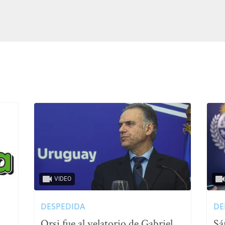
VIDEO
DESPEDIDA
DE
Orsi fue al velatorio de Gabriel
Sá