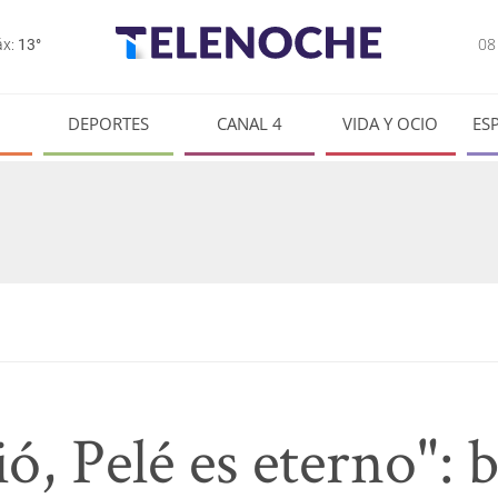
0
x:
13°
DEPORTES
CANAL 4
VIDA Y OCIO
ES
, Pelé es eterno": b