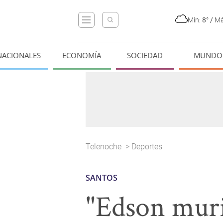
Mín:
8°
/
Má
NACIONALES
ECONOMÍA
SOCIEDAD
MUNDO
Telenoche
>
Deportes
SANTOS
"Edson murió