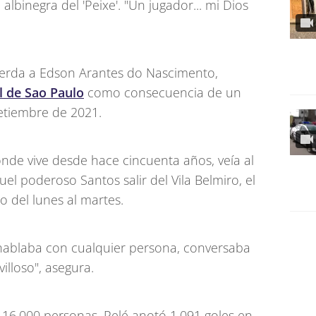
lbinegra del 'Peixe'. "Un jugador... mi Dios
erda a Edson Arantes do Nascimento,
al de Sao Paulo
como consecuencia de un
etiembre de 2021.
onde vive desde hace cincuenta años, veía al
el poderoso Santos salir del Vila Belmiro, el
 del lunes al martes.
, hablaba con cualquier persona, conversaba
illoso", asegura.
 16.000 personas, Pelé anotó 1.091 goles en