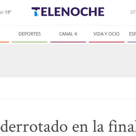
0
x:
15°
DEPORTES
CANAL 4
VIDA Y OCIO
ES
derrotado en la fin