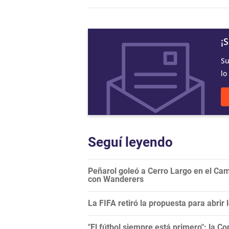
¡
Su
lo
Seguí leyendo
Peñarol goleó a Cerro Largo en el Camp
con Wanderers
La FIFA retiró la propuesta para abrir
"El fútbol siempre está primero": la C