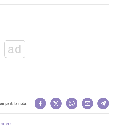
ad
ompartí la nota:
orneo