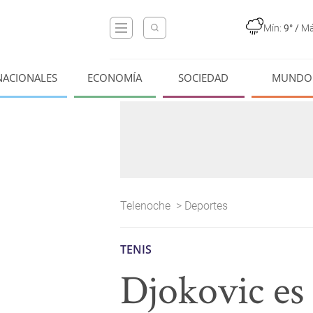
Mín:
9°
/
Má
NACIONALES
ECONOMÍA
SOCIEDAD
MUNDO
Telenoche
>
Deportes
TENIS
Djokovic es 