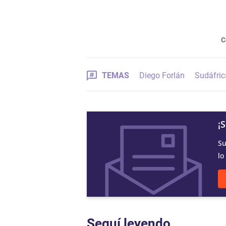
C
TEMAS
Diego Forlán
Sudáfri
¡
Su
lo
Seguí leyendo