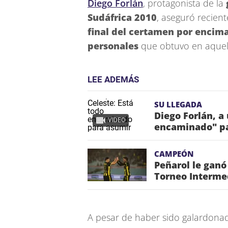
Diego Forlán
, protagonista de la
Sudáfrica 2010
, aseguró recie
final del certamen por encim
personales
que obtuvo en aquell
LEE ADEMÁS
SU LLEGADA
Diego Forlán, a 
VIDEO
encaminado" pa
CAMPEÓN
Peñarol le ganó
Torneo Interme
A pesar de haber sido galardonad