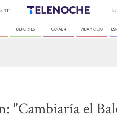
0
x:
11°
DEPORTES
CANAL 4
VIDA Y OCIO
ES
n: "Cambiaría el Ba