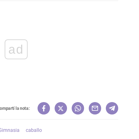
ad
ompartí la nota:
Gimnasia
caballo