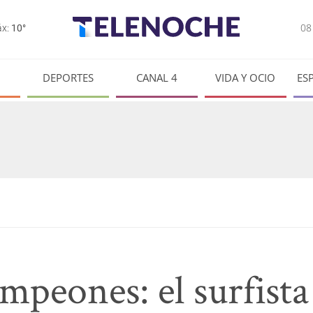
0
x:
10°
DEPORTES
CANAL 4
VIDA Y OCIO
ES
mpeones: el surfist