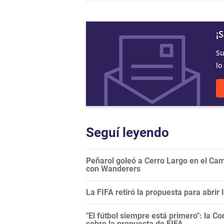
¡
Su
lo
Seguí leyendo
Peñarol goleó a Cerro Largo en el Camp
con Wanderers
La FIFA retiró la propuesta para abrir
"El fútbol siempre está primero": la C
sobre la propuesta de FIFA