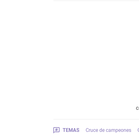
C
TEMAS
Cruce de campeones