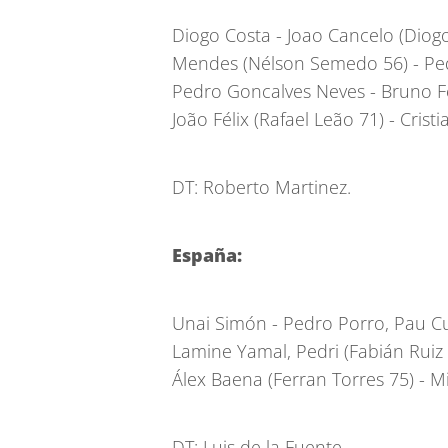
Diogo Costa - Joao Cancelo (Diog
Mendes (Nélson Semedo 56) - Ped
Pedro Goncalves Neves - Bruno Fer
João Félix (Rafael Leão 71) - Crist
DT: Roberto Martinez.
España:
Unai Simón - Pedro Porro, Pau Cu
Lamine Yamal, Pedri (Fabián Ruiz 
Álex Baena (Ferran Torres 75) - Mi
DT: Luis de la Fuente.