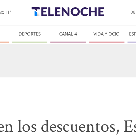
0
x:
11°
DEPORTES
CANAL 4
VIDA Y OCIO
ES
en los descuentos, 