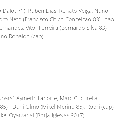
o Dalot 71), Rúben Dias, Renato Veiga, Nuno
ro Neto (Francisco Chico Conceicao 83), Joao
nandes, Vítor Ferreira (Bernardo Silva 83),
iano Ronaldo (cap).
barsí, Aymeric Laporte, Marc Cucurella -
85) - Dani Olmo (Mikel Merino 85), Rodri (cap),
kel Oyarzabal (Borja Iglesias 90+7).