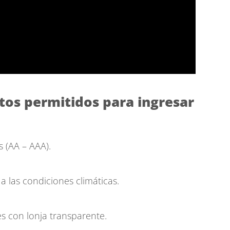
tos permitidos para ingresar
s (AA – AAA).
a las condiciones climáticas.
s con lonja transparente.