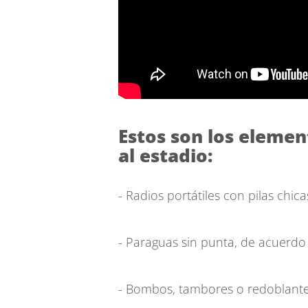
Estos son los elemen
al estadio:
- Radios portátiles con pilas chica
- Paraguas sin punta, de acuerdo 
- Bombos, tambores o redoblante