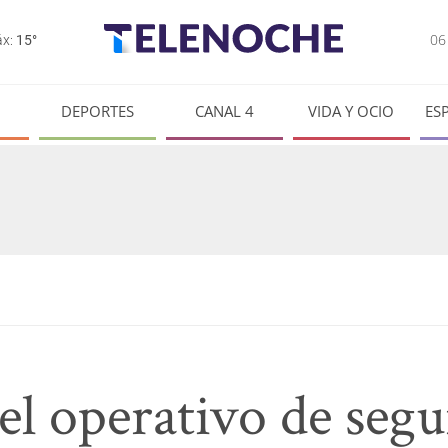
0
x:
15°
DEPORTES
CANAL 4
VIDA Y OCIO
ES
el operativo de segu