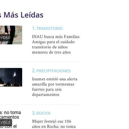
s Más Leídas
TRANSITORIO
INAU busca más Familias
VIDEO
Amigas para el cuidado
transitorio de niños
menores de tres años
PRECIPITACIONES
Inumet emitió una alerta
amarilla por tormentas
fuertes para seis
departamentos
ROCHA
Mujer festejó sus 106
VIDEO
años en Rocha: no toma