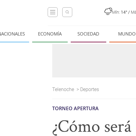
Mín:
14°
/
Má
NACIONALES
ECONOMÍA
SOCIEDAD
MUNDO
Telenoche
>
Deportes
TORNEO APERTURA
¿Cómo será 