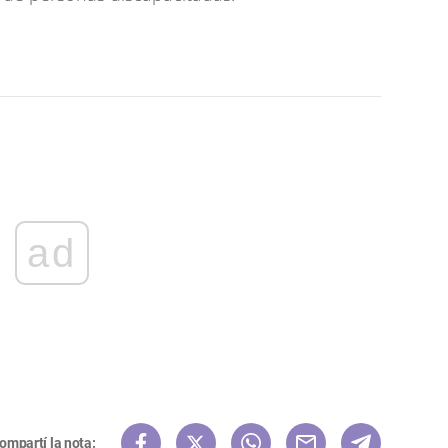
ad
ompartí la nota: