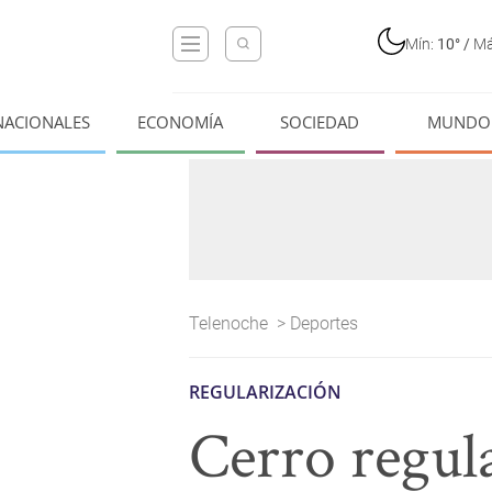
Mín:
10°
/
Má
NACIONALES
ECONOMÍA
SOCIEDAD
MUNDO
Telenoche
>
Deportes
REGULARIZACIÓN
Cerro regula