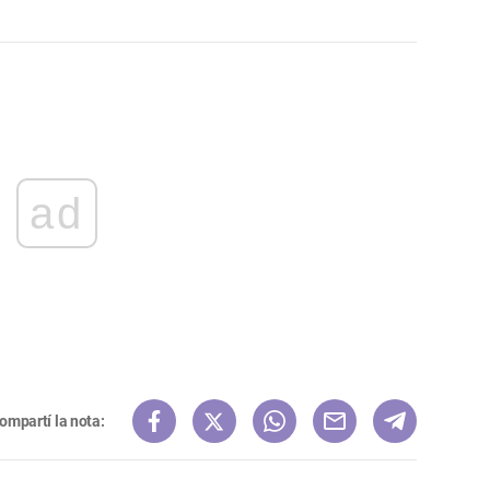
ad
ompartí la nota: