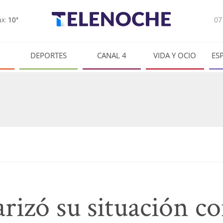
0
x:
10°
DEPORTES
CANAL 4
VIDA Y OCIO
ES
rizó su situación c