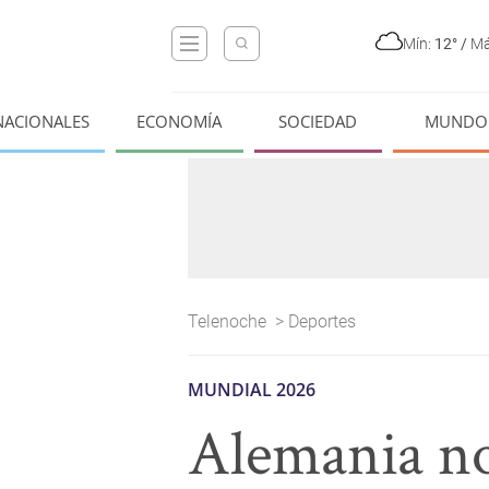
Mín:
12°
/
Má
NACIONALES
ECONOMÍA
SOCIEDAD
MUNDO
Telenoche
>
Deportes
MUNDIAL 2026
Alemania no