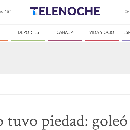
0
x:
15°
DEPORTES
CANAL 4
VIDA Y OCIO
ES
 tuvo piedad: goleó