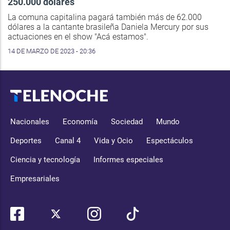
250.000 dólares
La comuna capitalina pagará también más de 62.000
dólares a la cantante brasileña Daniela Mercury por sus
actuaciones en el show "Acá estamos".
14 DE MARZO DE 2023 - 20:36
Nacionales
Economía
Sociedad
Mundo
Deportes
Canal 4
Vida y Ocio
Espectáculos
Ciencia y tecnología
Informes especiales
Empresariales