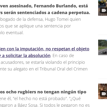
joven asesinado, Fernando Burlando, está
rs serán sentenciados a cadena perpetua.
abogado de la defensa, Hugo Tomei quien
dos que se aplique una sentencia por
lo eventual.
en con la imputación, no respetan el objeto
 a solicitar la absolución
. En caso de
acusadores, se estaría violando el principio
nte su alegato en el Tribunal Oral del Crimen
los ocho rugbiers no tengan ningún tipo
ne él, "el hecho no está probado". "¿Qué
egaron a Báez Sosa. Si todos le pegaron no es