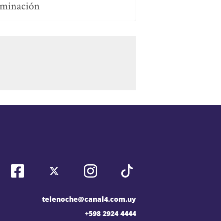
uminación
telenoche@canal4.com.uy
+598 2924 4444