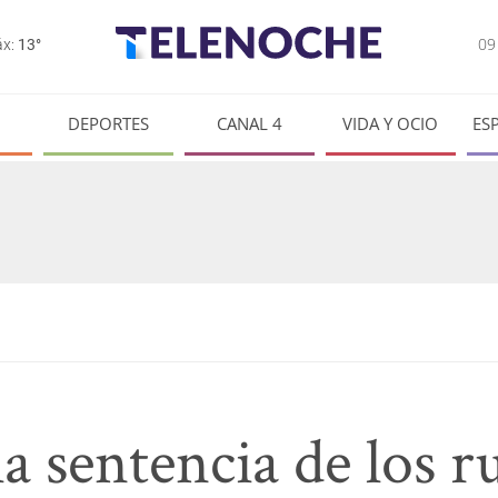
0
x:
13°
DEPORTES
CANAL 4
VIDA Y OCIO
ES
a sentencia de los r