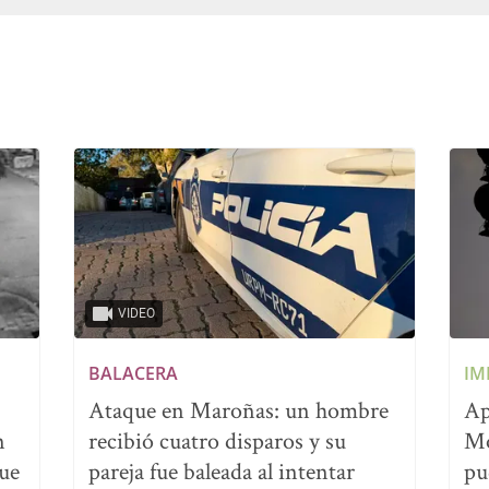
VIDEO
BALACERA
IM
Ataque en Maroñas: un hombre
Ap
n
recibió cuatro disparos y su
Mo
que
pareja fue baleada al intentar
pu