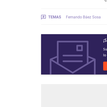
C
TEMAS
Fernando Báez Sosa
¡
Su
lo