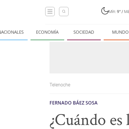
Mín:
9°
/
Má
NACIONALES
ECONOMÍA
SOCIEDAD
MUNDO
Telenoche
FERNADO BÁEZ SOSA
¿Cuándo es l