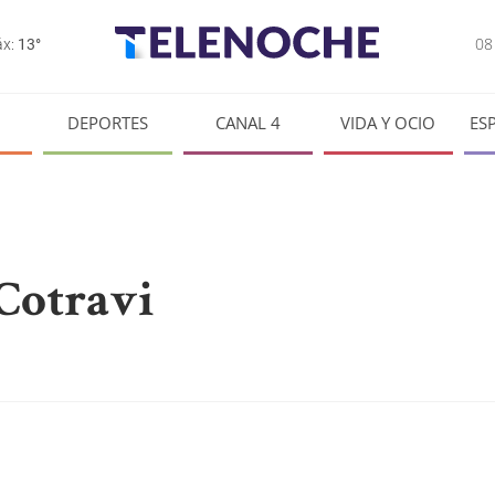
0
x:
13°
DEPORTES
CANAL 4
VIDA Y OCIO
ES
 Cotravi