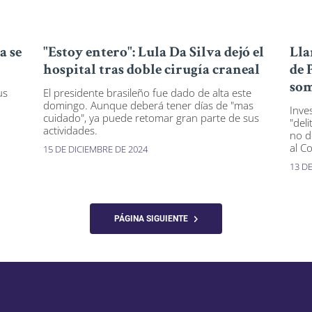
a se
"Estoy entero": Lula Da Silva dejó el
Lla
hospital tras doble cirugía craneal
de 
som
us
El presidente brasileño fue dado de alta este
domingo. Aunque deberá tener días de "mas
Inve
cuidado", ya puede retomar gran parte de sus
"del
actividades.
no de
al C
15 DE DICIEMBRE DE 2024
13 D
PÁGINA SIGUIENTE