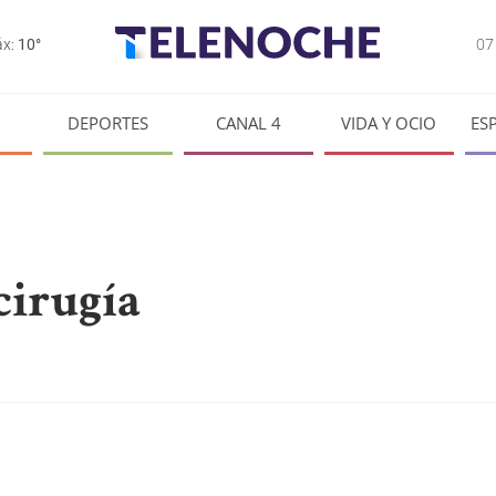
0
x:
10°
DEPORTES
CANAL 4
VIDA Y OCIO
ES
cirugía