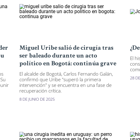
der
Miguel Uribe salió de cirugía tras
¿De
su
ser baleado durante un acto
El h
político en Bogotá: continúa grave
cons
comu
os
El alcalde de Bogotá, Carlos Fernando Galán,
28 DE
 Su
confirmó que Uribe "superó la primera
eunir
intervención" y se encuentra en una fase de
recuperación crítica.
8 DE JUNIO DE 2025