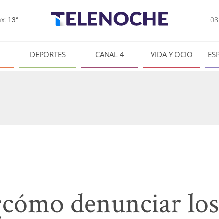
0
x:
13°
DEPORTES
CANAL 4
VIDA Y OCIO
ES
ómo denunciar los 