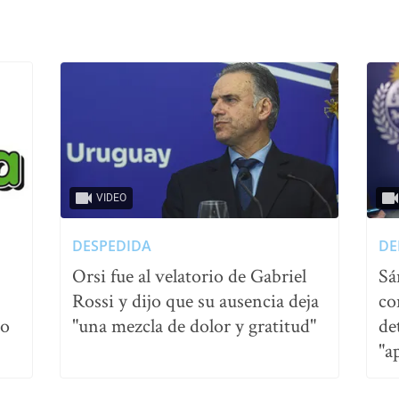
VIDEO
DESPEDIDA
DE
Orsi fue al velatorio de Gabriel
Sá
Rossi y dijo que su ausencia deja
co
no
"una mezcla de dolor y gratitud"
de
"a