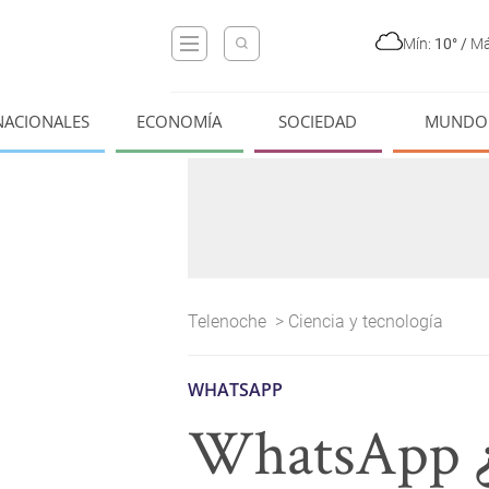
Mín:
10°
/
Má
NACIONALES
ECONOMÍA
SOCIEDAD
MUNDO
Telenoche
>
Ciencia y tecnología
WHATSAPP
WhatsApp ¿c