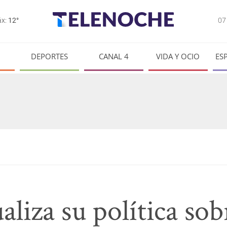
0
x:
12°
DEPORTES
CANAL 4
VIDA Y OCIO
ES
aliza su política sob