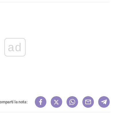
ad
ompartí la nota: