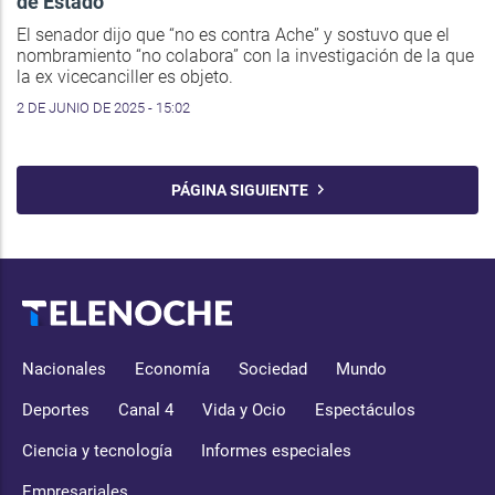
de Estado"
El senador dijo que “no es contra Ache” y sostuvo que el
nombramiento “no colabora” con la investigación de la que
la ex vicecanciller es objeto.
2 DE JUNIO DE 2025 - 15:02
PÁGINA SIGUIENTE
Nacionales
Economía
Sociedad
Mundo
Deportes
Canal 4
Vida y Ocio
Espectáculos
Ciencia y tecnología
Informes especiales
Empresariales