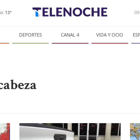
0
x:
13°
DEPORTES
CANAL 4
VIDA Y OCIO
ES
 cabeza