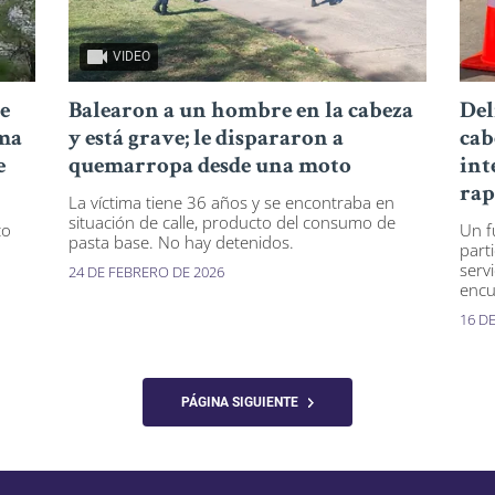
VIDEO
e
Balearon a un hombre en la cabeza
Del
rma
y está grave; le dispararon a
cab
e
quemarropa desde una moto
int
rap
La víctima tiene 36 años y se encontraba en
situación de calle, producto del consumo de
co
Un f
pasta base. No hay detenidos.
part
serv
24 DE FEBRERO DE 2026
encu
16 D
PÁGINA SIGUIENTE