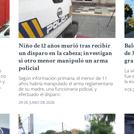
Niño de 12 años murió tras recibir
Bal
un disparo en la cabeza; investigan
de 
si otro menor manipuló un arma
gra
policial
o
La v
 no
fue 
Según información primaria, el menor de 11
n y
la e
años habría manipulado el arma reglamentaria
.
de su madre, una funcionaria policial, y
9 DE 
efectuado el disparo.
29 DE JUNIO DE 2026