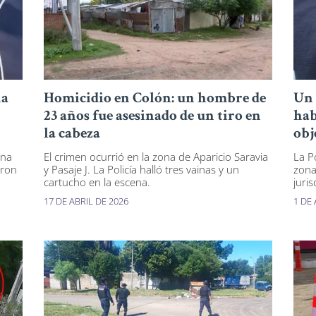
na
Homicidio en Colón: un hombre de
Un 
23 años fue asesinado de un tiro en
hab
la cabeza
obj
ona
El crimen ocurrió en la zona de Aparicio Saravia
La Po
aron
y Pasaje J. La Policía halló tres vainas y un
zona
cartucho en la escena.
juris
17 DE ABRIL DE 2026
1 DE 