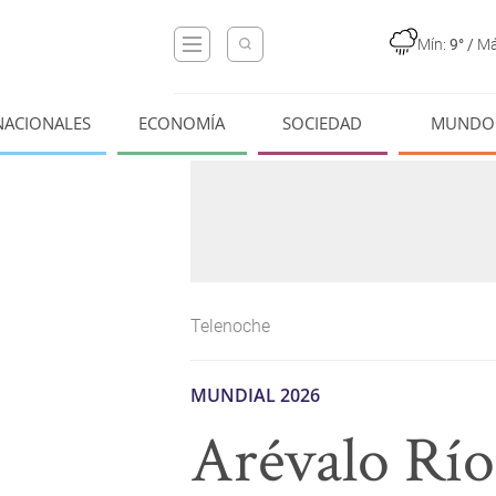
Mín:
9°
/
Má
NACIONALES
ECONOMÍA
SOCIEDAD
MUNDO
Telenoche
MUNDIAL 2026
Arévalo Río