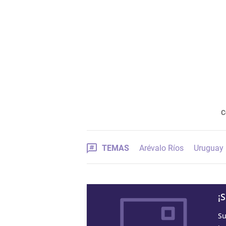
C
TEMAS
Arévalo Ríos
Uruguay
¡
Su