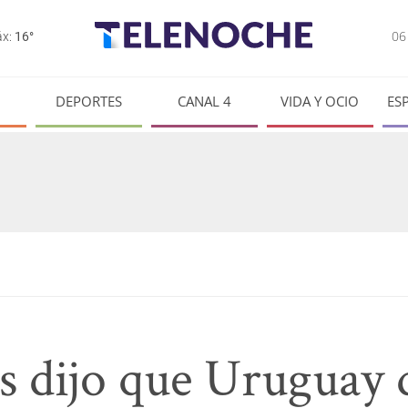
0
x:
16°
DEPORTES
CANAL 4
VIDA Y OCIO
ES
s dijo que Uruguay d